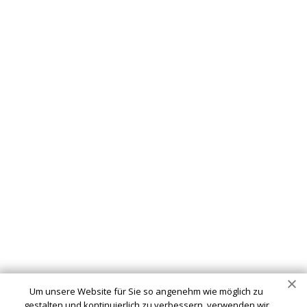
Schlüsseldienst
info@geldern-schluesseldienst-24.de
Startseite
Einsatzgebiete
Kontakte
Partner
Impressum
Wir sind Ihr vertrauenswürdiger Partner für professionelle
Schlüsseldienstleistungen in Geldern. Ob Sie sich
ausgesperrt haben, ein defektes Schloss haben oder Ihre
Um unsere Website für Sie so angenehm wie möglich zu
Sicherheit verbessern möchten - wir sind hier, um Ihnen zu
gestalten und kontinuierlich zu verbessern, verwenden wir