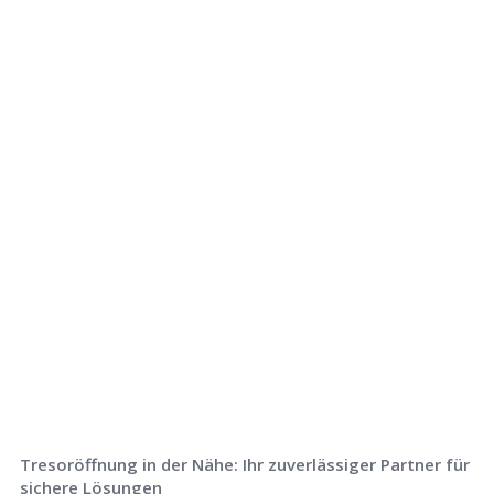
Rufen Sie uns jetzt an und
lassen Sie
uns Ihr Problem lösen!
Tresoröffnung in der Nähe: Ihr zuverlässiger Partner für
sichere Lösungen